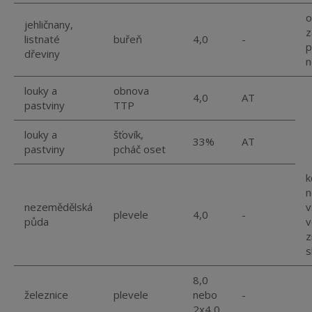
o
jehličnany,
z
listnaté
buřeň
4,0
-
p
dřeviny
n
louky a
obnova
4,0
AT
pastviny
TTP
louky a
šťovík,
33%
AT
pastviny
pcháč oset
k
n
nezemědělská
v
plevele
4,0
-
půda
v
z
s
8,0
železnice
plevele
nebo
-
2x4,0