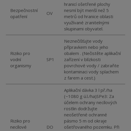
hranicí ošetřené plochy
Bezpečnostní
nesmí být menší než 5
OV
opatření
metrů od hranice oblasti
využívané zranitelnými
skupinami obyvatel.
Neznečišťujte vody
přípravkem nebo jeho
Riziko pro
obalem . (Nečistěte aplikační
vodní
SP1
zařízení v blízkosti
organismy
povrchové vody / zabraňte
kontaminaci vody splachem
z farem a cest.)
Aplikační dávka 3 l př./ha
(~1080 g ú.l./ha)SPe3: Za
účelem ochrany necílových
rostlin dodržujte
neošetřené ochranné
Riziko pro
pásmo 5 m od okraje
necílové
DO
ošetřovaného pozemku. Při