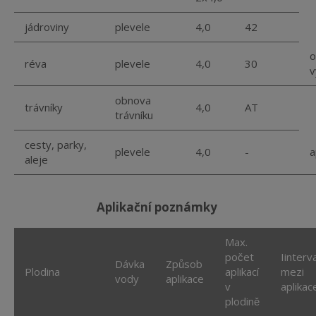
jádroviny
plevele
4,0
42
o
réva
plevele
4,0
30
v
obnova
trávníky
4,0
AT
trávníku
cesty, parky,
plevele
4,0
-
a
aleje
aplikační poznámky
Max.
počet
Iinterva
Dávka
Způsob
Plodina
aplikací
mezi
vody
aplikace
v
aplikac
plodině