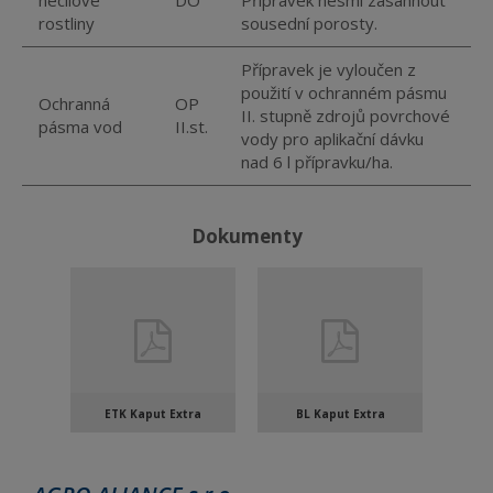
necílové
DO
Přípravek nesmí zasáhnout
rostliny
sousední porosty.
Přípravek je vyloučen z
použití v ochranném pásmu
Ochranná
OP
II. stupně zdrojů povrchové
pásma vod
II.st.
vody pro aplikační dávku
nad 6 l přípravku/ha.
Dokumenty
ETK Kaput Extra
BL Kaput Extra