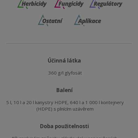
účinná látka
360 g/l glyfosát
balení
5 l, 10 l a 20 l kanystry HDPE, 640 l a 1 000 l kontejnery 
(HDPE) s plnícím uzávěrem
doba použitelnosti