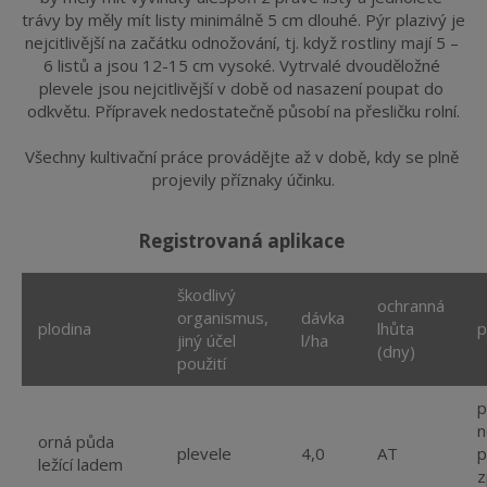
trávy by měly mít listy minimálně 5 cm dlouhé. Pýr plazivý je 
nejcitlivější na začátku odnožování, tj. když rostliny mají 5 – 
6 listů a jsou 12-15 cm vysoké. Vytrvalé dvouděložné 
plevele jsou nejcitlivější v době od nasazení poupat do 
odkvětu. Přípravek nedostatečně působí na přesličku rolní.
Všechny kultivační práce provádějte až v době, kdy se plně 
projevily příznaky účinku.
registrovaná aplikace
škodlivý
ochranná
organismus,
dávka
plodina
lhůta
p
jiný účel
l/ha
(dny)
použití
p
n
orná půda
plevele
4,0
AT
p
ležící ladem
z