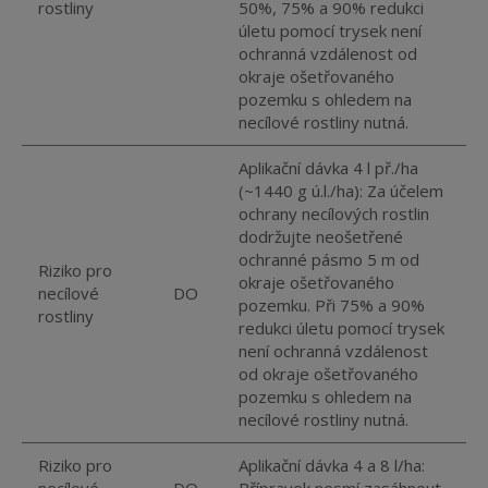
rostliny
50%, 75% a 90% redukci
úletu pomocí trysek není
ochranná vzdálenost od
okraje ošetřovaného
pozemku s ohledem na
necílové rostliny nutná.
Aplikační dávka 4 l př./ha
(~1440 g ú.l./ha): Za účelem
ochrany necílových rostlin
dodržujte neošetřené
ochranné pásmo 5 m od
Riziko pro
okraje ošetřovaného
necílové
DO
pozemku. Při 75% a 90%
rostliny
redukci úletu pomocí trysek
není ochranná vzdálenost
od okraje ošetřovaného
pozemku s ohledem na
necílové rostliny nutná.
Riziko pro
Aplikační dávka 4 a 8 l/ha: