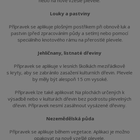
nebo na nově vzešlé plevele.
Louky a pastviny
Přípravek se aplikuje plošným postřikem při obnově luk a 
pastvin (před zpracováním půdy a setím) nebo pomocí 
speciálního knotového rámu na přerostlé plevele.
Jehličnany, listnaté dřeviny 
Přípravek se aplikuje v lesních školkách meziřádkově 
s kryty, aby se zabránilo zasažení kulturních dřevin. Plevele 
by měly být alespoň 15 cm vysoké.
Přípravek lze také aplikovat Na plochách určených k 
výsadbě nebo v kulturách dřevin bez podrostu plevelných 
dřevin. Přípravek nesmí zasáhnout vysázené dřeviny.
Nezemědělská půda
Přípravek se aplikuje během vegetace. Aplikaci je možno 
opakovat na nově vzešlé plevele.