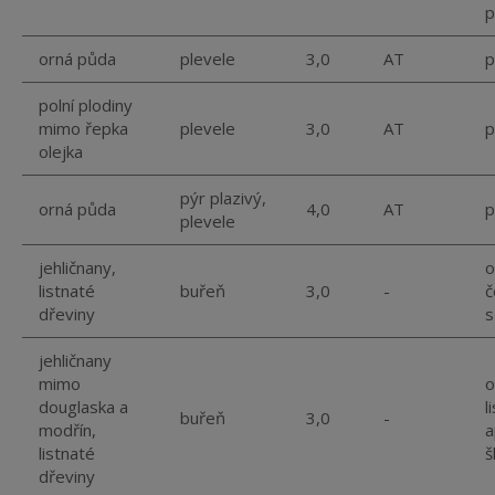
p
orná půda
plevele
3,0
AT
p
polní plodiny
mimo řepka
plevele
3,0
AT
p
olejka
pýr plazivý,
orná půda
4,0
AT
p
plevele
jehličnany,
o
listnaté
buřeň
3,0
-
č
dřeviny
s
jehličnany
mimo
o
douglaska a
l
buřeň
3,0
-
modřín,
a
listnaté
š
dřeviny