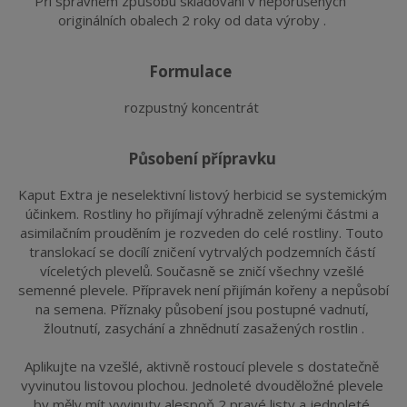
Při správném způsobu skladování v neporušených 
originálních obalech 2 roky od data výroby .
formulace
rozpustný koncentrát
působení přípravku
Kaput Extra je neselektivní listový herbicid se systemickým 
účinkem. Rostliny ho přijímají výhradně zelenými částmi a 
asimilačním prouděním je rozveden do celé rostliny. Touto 
translokací se docílí zničení vytrvalých podzemních částí 
víceletých plevelů. Současně se zničí všechny vzešlé 
semenné plevele. Přípravek není přijímán kořeny a nepůsobí 
na semena. Příznaky působení jsou postupné vadnutí, 
žloutnutí, zasychání a zhnědnutí zasažených rostlin .
Aplikujte na vzešlé, aktivně rostoucí plevele s dostatečně 
vyvinutou listovou plochou. Jednoleté dvouděložné plevele 
by měly mít vyvinuty alespoň 2 pravé listy a jednoleté 