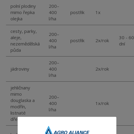
polní plodiny
200–
mimo řepka
400
postřik
1x
olejka
l/ha
cesty, parky,
200–
aleje,
30 - 60
400
postřik
2x/rok
nezemědělská
dní
l/ha
půda
200–
jádroviny
400
2x/rok
l/ha
jehličnany
mimo
200–
douglaska a
400
1x/rok
modřín,
l/ha
listnaté
dřeviny
200–