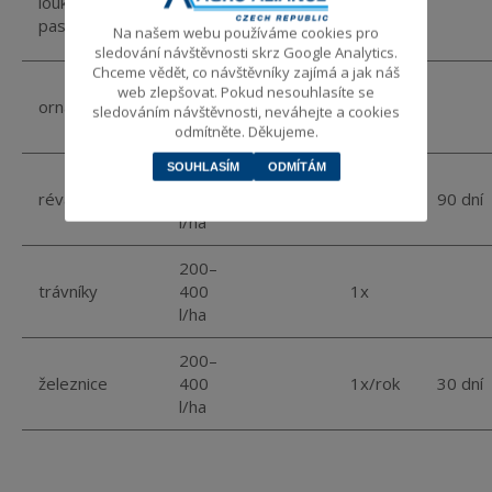
louky a
400
postřik
1x
pastviny
Na našem webu používáme cookies pro
l/ha
sledování návštěvnosti skrz Google Analytics.
Chceme vědět, co návštěvníky zajímá a jak náš
200–
web zlepšovat. Pokud nesouhlasíte se
orná půda
400
1x/rok
sledováním návštěvnosti, neváhejte a cookies
l/ha
odmítněte. Děkujeme.
SOUHLASÍM
ODMÍTÁM
200–
réva
400
2x/rok
90 dní
l/ha
200–
trávníky
400
1x
l/ha
200–
železnice
400
1x/rok
30 dní
l/ha