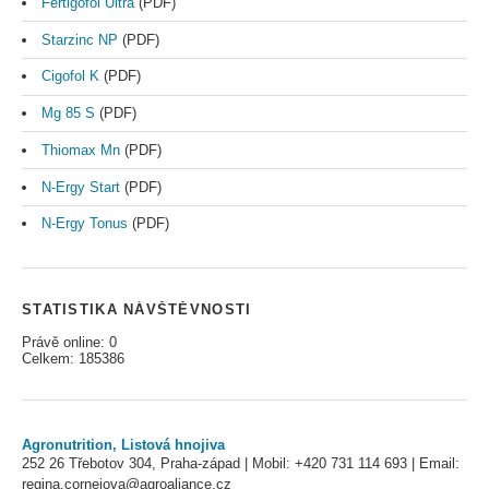
Fertigofol Ultra
(PDF)
Starzinc NP
(PDF)
Cigofol K
(PDF)
Mg 85 S
(PDF)
Thiomax Mn
(PDF)
N-Ergy Start
(PDF)
N-Ergy Tonus
(PDF)
STATISTIKA NÁVŠTĚVNOSTI
Právě online: 0
Celkem: 185386
Agronutrition, Listová hnojiva
252 26 Třebotov 304, Praha-západ | Mobil: +420 731 114 693 | Email:
regina.cornejova@agroaliance.cz