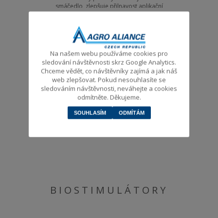
smáčedlo, zlepšuje přilnavost aplikační
kapaliny a zvyšuje její zadržení na
ošetřeném povrchu. Snižuje ztráty
smytím dešťovými srážkami nebo
závlahou. Snižuje nežádoucí úlet při
postřiku.
Na našem webu používáme cookies pro
sledování návštěvnosti skrz Google Analytics.
GONDOR
Chceme vědět, co návštěvníky zajímá a jak náš
web zlepšovat. Pokud nesouhlasíte se
OSTATNÍ
sledováním návštěvnosti, neváhejte a cookies
odmítněte. Děkujeme.
Pomocný prostředek pro použití v TM
směsi se všemi pesticidy, včetně
SOUHLASÍM
ODMÍTÁM
regulátorů růstu, ve všech plodinách,
na orné půdě, lesní půdě,
nezemědělské půdě včetně železnic.
BIOSTIMULÁTORY