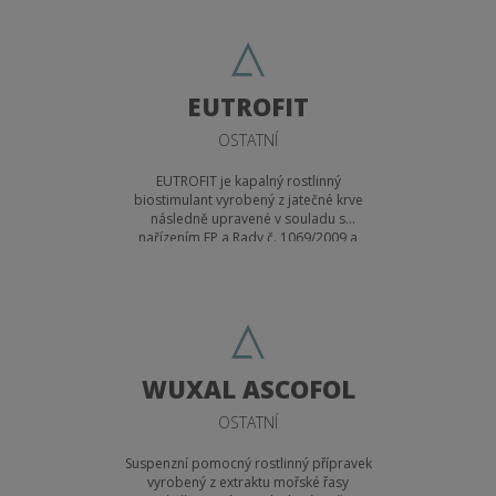
EUTROFIT
OSTATNÍ
EUTROFIT je kapalný rostlinný
biostimulant vyrobený z jatečné krve
následně upravené v souladu s
nařízením EP a Rady č. 1069/2009 a
Nařízení Komise EU č. 142/2011.
Obsahuje malé množství organicky
vázaného dusíku, organicky vázané
železo a nízkomolekulární látky (např.
aminokyseliny) příznivě působící na
fotosyntézu. Používá se postřikem na
list především polních plodin (obilí,
WUXAL ASCOFOL
cukrovka, brambory, luskoviny a
olejniny) a ve vybraných speciálních
OSTATNÍ
kulturách (réva vinná, chmel).
Nenahrazuje hnojení.
Suspenzní pomocný rostlinný přípravek
vyrobený z extraktu mořské řasy