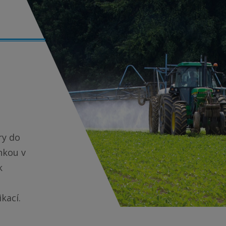
ry do
nkou v
k
kací.