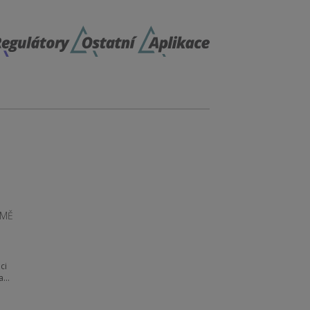
RMĚ
ci
a