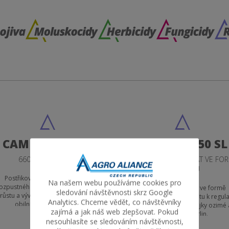
CAMPOSAN 660
CELSTAR 750 SL
660 G/L ETHEFON
750 G/L CHLORMEKVÁT VE FO
CHLORIDU
Postřikový přípravek ve formě
Na našem webu používáme cookies pro
ozpustného koncentrátu k regulaci
Postřikový přípravek ve formě
sledování návštěvnosti skrz Google
růstu a vývoje - zvýšení odolnosti
rozpustného koncentrátu k regula
Analytics. Chceme vědět, co návštěvníky
obilninvproti poléhání.
růstu obilnin, řepky olejky ozimé 
zajímá a jak náš web zlepšovat. Pokud
okrasných rostlin.
nesouhlasíte se sledováním návštěvnosti,