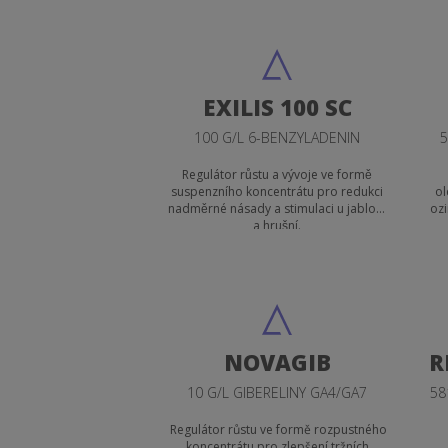
stébla ovsa, žita ozimého, tritikale
ozimého a ječmene jarního.
EXILIS 100 SC
100 G/L 6-BENZYLADENIN
5
Regulátor růstu a vývoje ve formě
suspenzního koncentrátu pro redukci
ol
nadměrné násady a stimulaci u jabloní
ozi
a hrušní.
NOVAGIB
R
10 G/L GIBERELINY GA4/GA7
58
Regulátor růstu ve formě rozpustného
koncentrátu pro zlepšení tržních