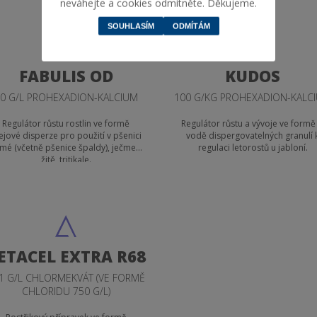
neváhejte a cookies odmítněte. Děkujeme.
SOUHLASÍM
ODMÍTÁM
FABULIS OD
KUDOS
0 G/L PROHEXADION-KALCIUM
100 G/KG PROHEXADION-KALC
Regulátor růstu rostlin ve formě
Regulátor růstu a vývoje ve formě
ejové disperze pro použití v pšenici
vodě dispergovatelných granulí 
mé (včetně pšenice špaldy), ječmeni,
regulaci letorostů u jabloní.
žitě, tritikale.
ETACEL EXTRA R68
1 G/L CHLORMEKVÁT (VE FORMĚ
CHLORIDU 750 G/L)