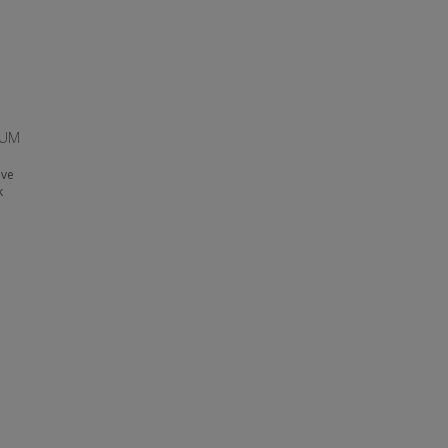
IUM
 ve
k