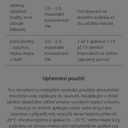
obilniny -
2,0 - 3,0;
zlepšení
Od objevení se
maximální
kvality zrna
druhého kolénka až
koncentrace
(obsah
do začátku metání.
5%
bílkovin)
polní plodiny
2,0 - 3,0;
1 až 3 aplikace v 10
- kukuřice,
maximální
až 15 denních
řepka olejka
koncentrace
intervalech na dobře
a další
3%
zapojený porost.
upřesnění použití
Pro dosažení co nejlepších výsledků použijte dostatečné 
množství vody (aplikujte do skanutí). Neaplikujte v době 
silného slunečního záření a/nebo vysokých teplot vzduchu. 
Pokud je to možné aplikujte večer nebo brzy ráno, 
zejména v případě, kdy nejvyšší denní teplota překročí 
28°C. Vhodná teplota k aplikaci 6 – 25 °C. Velmi mladé listy 
a plodiny ve stresu mohou být náchylnější ke spálení (za 