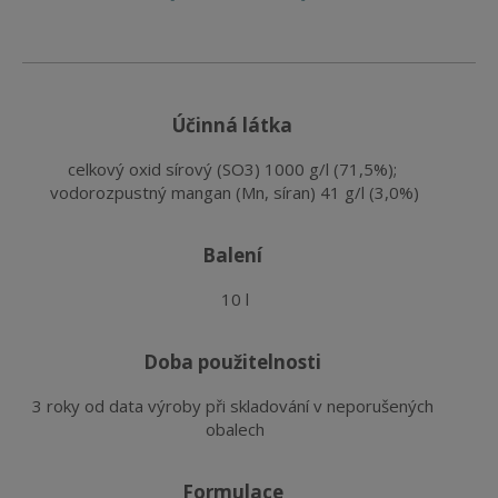
účinná látka
celkový oxid sírový (SO3) 1000 g/l (71,5%); 
vodorozpustný mangan (Mn, síran) 41 g/l (3,0%)
balení
10 l
doba použitelnosti
3 roky od data výroby při skladování v neporušených 
obalech
formulace