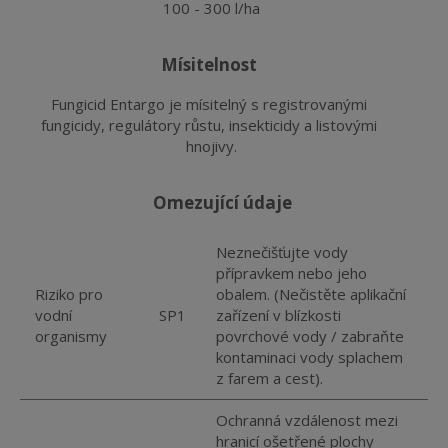
100 - 300 l/ha
mísitelnost
Fungicid Entargo je mísitelný s registrovanými 
fungicidy, regulátory růstu, insekticidy a listovými 
hnojivy.
omezující údaje
Neznečišťujte vody
přípravkem nebo jeho
Riziko pro
obalem. (Nečistěte aplikační
vodní
SP1
zařízení v blízkosti
organismy
povrchové vody / zabraňte
kontaminaci vody splachem
z farem a cest).
Ochranná vzdálenost mezi
hranicí ošetřené plochy