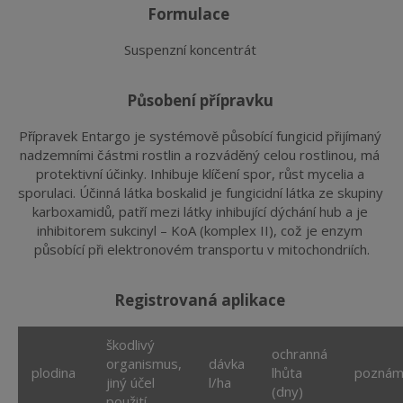
formulace
Suspenzní koncentrát
působení přípravku
Přípravek Entargo je systémově působící fungicid přijímaný 
nadzemními částmi rostlin a rozváděný celou rostlinou, má 
protektivní účinky. Inhibuje klíčení spor, růst mycelia a 
sporulaci. Účinná látka boskalid je fungicidní látka ze skupiny 
karboxamidů, patří mezi látky inhibující dýchání hub a je 
inhibitorem sukcinyl – KoA (komplex II), což je enzym 
působící při elektronovém transportu v mitochondriích.
registrovaná aplikace
škodlivý
ochranná
organismus,
dávka
plodina
lhůta
poznám
jiný účel
l/ha
(dny)
použití