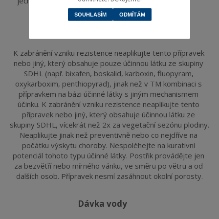
ječmen
300
SOUHLASÍM
ODMÍTÁM
upřesnění použití
K zabránění vzniku rezistence neaplikujte tento přípravek 
nebo jiný, který obsahuje pouze účinnou látku ze skupiny 
SDHL (např. bixafen, boskalid, karboxin, fluopyram, 
oxykarboxim, penthiopyrad), jinak než v TM kombinaci s 
přípravkem na bázi účinné látky s jiným mechanismem 
účinku. K zabránění vzniku rezistence neaplikujte tento 
přípravek nebo jiný, který obsahuje účinnou látku ze 
skupiny SDHL, vícekrát než 2x za vegetační sezónu plodiny. 
Neaplikujte jinak než preventivně nebo co nejdříve na 
počátku výskytu choroby. Nespoléhejte na kurativní 
potenciál tohoto typu účinné látky. Postřik provádějte jen 
za bezvětří nebo mírného vánku, ve směru po větru a od 
dalších osob. Přípravek nesmí zasáhnout okolní porosty.
dávka vody