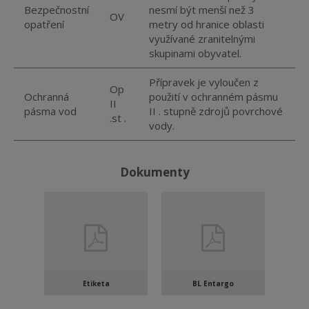
Bezpečnostní
nesmí být menší než 3
OV
opatření
metry od hranice oblasti
využívané zranitelnými
skupinami obyvatel.
Přípravek je vyloučen z
Op
Ochranná
použití v ochranném pásmu
II
pásma vod
II . stupně zdrojů povrchové
.st .
vody.
Dokumenty
Etiketa
BL Entargo