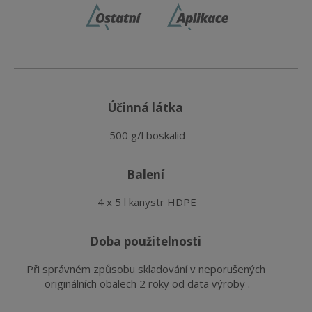
účinná látka
500 g/l boskalid
balení
4 x 5 l kanystr HDPE
doba použitelnosti
Při správném způsobu skladování v neporušených 
originálních obalech 2 roky od data výroby .