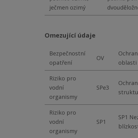
ječmen ozimý
dvouděložn
omezující údaje
Bezpečnostní
Ochrann
OV
opatření
oblasti
Riziko pro
Ochran
vodní
SPe3
struktu
organismy
Riziko pro
SP1 Nez
vodní
SP1
blízkos
organismy