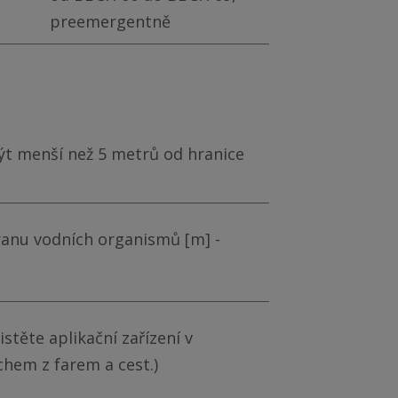
preemergentně
ýt menší než 5 metrů od hranice
anu vodních organismů [m] -
těte aplikační zařízení v
chem z farem a cest.)