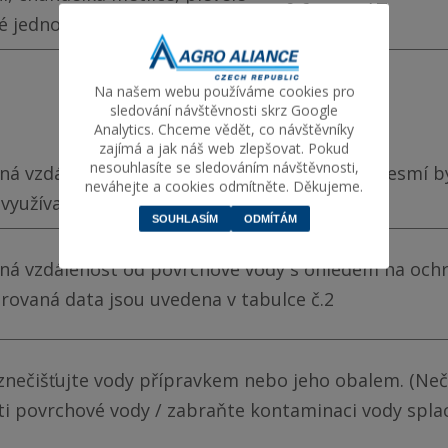
0,6
AT
é jednoleté
Na našem webu používáme cookies pro
sledování návštěvnosti skrz Google
Analytics. Chceme vědět, co návštěvníky
zajímá a jak náš web zlepšovat. Pokud
nesouhlasíte se sledováním návštěvnosti,
á vzdálenost mezi hranicí ošetřené plochy nesmí b
neváhejte a cookies odmítněte. Děkujeme.
 využívané zranitelnými skupinami obyvatel.
SOUHLASÍM
ODMÍTÁM
ná vzdálenost od povrchové vody s ohledem na ochr
rovaná data jsou uvedena v tabulce č.2
nečišťujte vody přípravkem nebo jeho obalem. (Nečis
ti povrchové vody / zabraňte kontaminaci vody spla