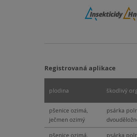
registrovaná aplikace
plodina
škodlivý or
pšenice ozimá,
psárka poln
ječmen ozimý
dvouděložn
pšenice ozimá,
psárka poln