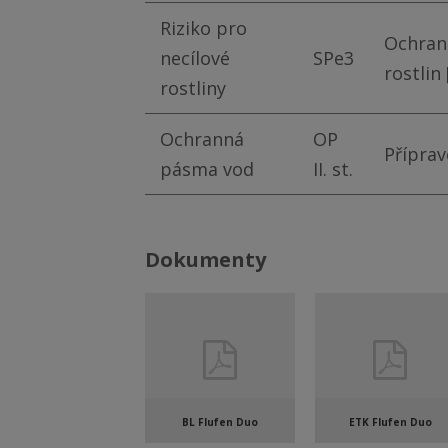
Riziko pro
Ochran
necílové
SPe3
rostlin
rostliny
Ochranná
OP
Příprav
pásma vod
II. st.
Dokumenty
BL Flufen Duo
ETK Flufen Duo