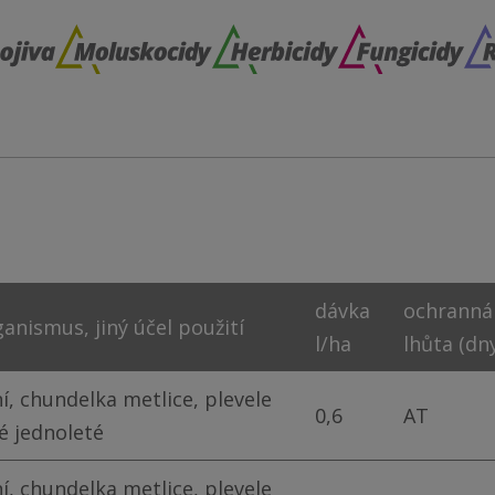
dávka
ochranná
ganismus, jiný účel použití
l/ha
lhůta (dn
í, chundelka metlice, plevele
0,6
AT
é jednoleté
í, chundelka metlice, plevele