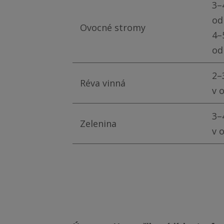
3–
od 
Ovocné stromy
4–
od 
2–
Réva vinná
v o
3–
Zelenina
v o