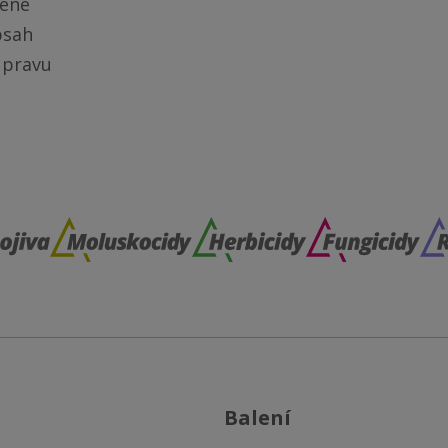
̌ené
obsah
úpravu
balení