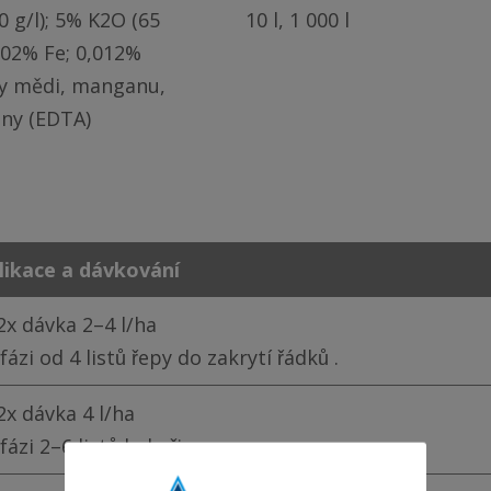
 g/l); 5% K2O (65 
10 l, 1 000 l
0,02% Fe; 0,012% 
y mědi, manganu, 
ány (EDTA)
likace a dávkování
2x dávka 2–4 l/ha
fázi od 4 listů řepy do zakrytí řádků .
2x dávka 4 l/ha
fázi 2–6 listů kukuřice .