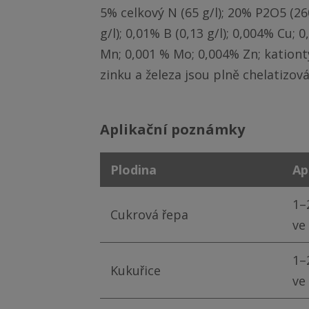
5% celkový N (65 g/l); 20% P2O5 (260
g/l); 0,01% B (0,13 g/l); 0,004% Cu; 
Mn; 0,001 % Mo; 0,004% Zn; kationt
zinku a železa jsou plně chelatizov
aplikační poznámky
Plodina
Ap
1–
Cukrová řepa
ve 
1–
Kukuřice
ve 