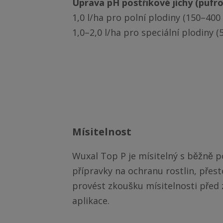
Úprava pH postřikové jíchy (pufr
1,0 l/ha pro polní plodiny (150–400 l 
1,0–2,0 l/ha pro speciální plodiny (5
mísitelnost
Wuxal Top P je mísitelný s běžně po
přípravky na ochranu rostlin, přes
provést zkoušku mísitelnosti před 
aplikace.