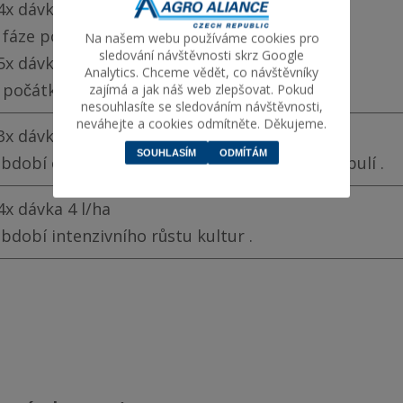
4x dávka 3 l/ha
fáze poupat až do fáze plodu velikosti oříšku
Na našem webu používáme cookies pro
sledování návštěvnosti skrz Google
5x dávka 3 l/ha
Analytics. Chceme vědět, co návštěvníky
počátku léta
zajímá a jak náš web zlepšovat. Pokud
nesouhlasíte se sledováním návštěvnosti,
neváhejte a cookies odmítněte. Děkujeme.
3x dávka 2 l/ha
SOUHLASÍM
ODMÍTÁM
bdobí od tvorby bobulí do fáze zaměkání bobulí .
4x dávka 4 l/ha
bdobí intenzivního růstu kultur .