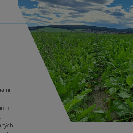
́lní
ími
,
aných