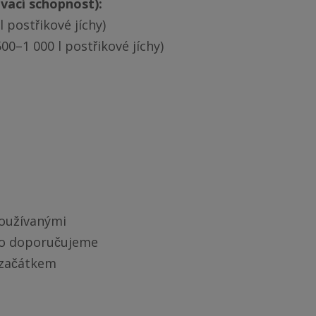
ovací schopnost):
postřikové jíchy)
00–1 000 l postřikové jíchy)
užívanými 
to doporučujeme 
začátkem 