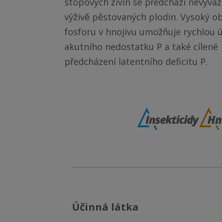
stopových živin se předchází nevyváz
výživě pěstovaných plodin. Vysoký 
fosforu v hnojivu umožňuje rychlou 
akutního nedostatku P a také cílené
předcházení latentního deficitu P.
účinná látka